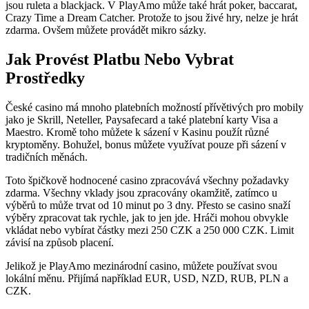
jsou ruleta a blackjack. V PlayAmo může také hrát poker, baccarat,
Crazy Time a Dream Catcher. Protože to jsou živé hry, nelze je hrát
zdarma. Ovšem můžete provádět mikro sázky.
Jak Provést Platbu Nebo Vybrat
Prostředky
České casino má mnoho platebních možností přívětivých pro mobily
jako je Skrill, Neteller, Paysafecard a také platební karty Visa a
Maestro. Kromě toho můžete k sázení v Kasinu použít různé
kryptoměny. Bohužel, bonus můžete využívat pouze při sázení v
tradičních měnách.
Toto špičkově hodnocené casino zpracovává všechny požadavky
zdarma. Všechny vklady jsou zpracovány okamžitě, zatímco u
výběrů to může trvat od 10 minut po 3 dny. Přesto se casino snaží
výběry zpracovat tak rychle, jak to jen jde. Hráči mohou obvykle
vkládat nebo vybírat částky mezi 250 CZK a 250 000 CZK. Limit
závisí na způsob placení.
Jelikož je PlayAmo mezinárodní casino, můžete používat svou
lokální měnu. Přijímá například EUR, USD, NZD, RUB, PLN a
CZK.