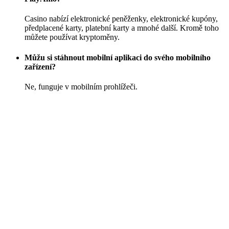
Casino nabízí elektronické peněženky, elektronické kupóny,
předplacené karty, platební karty a mnohé další. Kromě toho
můžete používat kryptoměny.
Můžu si stáhnout mobilní aplikaci do svého mobilního
zařízení?
Ne, funguje v mobilním prohlížeči.