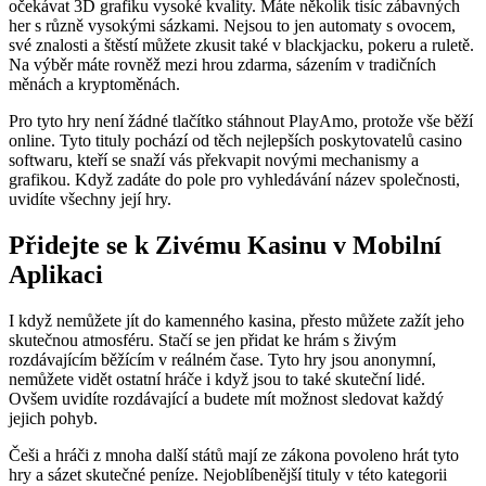
očekávat 3D grafiku vysoké kvality. Máte několik tisíc zábavných
her s různě vysokými sázkami. Nejsou to jen automaty s ovocem,
své znalosti a štěstí můžete zkusit také v blackjacku, pokeru a ruletě.
Na výběr máte rovněž mezi hrou zdarma, sázením v tradičních
měnách a kryptoměnách.
Pro tyto hry není žádné tlačítko stáhnout PlayAmo, protože vše běží
online. Tyto tituly pochází od těch nejlepších poskytovatelů casino
softwaru, kteří se snaží vás překvapit novými mechanismy a
grafikou. Když zadáte do pole pro vyhledávání název společnosti,
uvidíte všechny její hry.
Přidejte se k Zivému Kasinu v Mobilní
Aplikaci
I když nemůžete jít do kamenného kasina, přesto můžete zažít jeho
skutečnou atmosféru. Stačí se jen přidat ke hrám s živým
rozdávajícím běžícím v reálném čase. Tyto hry jsou anonymní,
nemůžete vidět ostatní hráče i když jsou to také skuteční lidé.
Ovšem uvidíte rozdávající a budete mít možnost sledovat každý
jejich pohyb.
Češi a hráči z mnoha další států mají ze zákona povoleno hrát tyto
hry a sázet skutečné peníze. Nejoblíbenější tituly v této kategorii