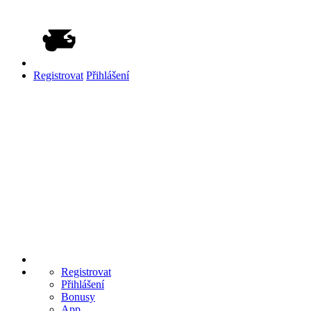
Registrovat
Přihlášení
Registrovat
Přihlášení
Bonusy
App