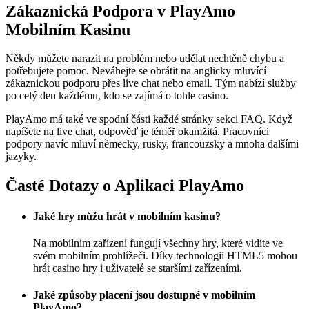
Zákaznická Podpora v PlayAmo
Mobilním Kasinu
Někdy můžete narazit na problém nebo udělat nechtěně chybu a
potřebujete pomoc. Neváhejte se obrátit na anglicky mluvící
zákaznickou podporu přes live chat nebo email. Tým nabízí služby
po celý den každému, kdo se zajímá o tohle casino.
PlayAmo má také ve spodní části každé stránky sekci FAQ. Když
napíšete na live chat, odpověď je téměř okamžitá. Pracovníci
podpory navíc mluví německy, rusky, francouzsky a mnoha dalšími
jazyky.
Časté Dotazy o Aplikaci PlayAmo
Jaké hry můžu hrát v mobilním kasinu?
Na mobilním zařízení fungují všechny hry, které vidíte ve
svém mobilním prohlížeči. Díky technologii HTML5 mohou
hrát casino hry i uživatelé se staršími zařízeními.
Jaké způsoby placení jsou dostupné v mobilním
PlayAmo?